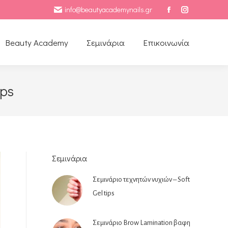
info@beautyacademynails.gr
Facebook
Instagram
Beauty Academy
Σεμινάρια
Επικοινωνία
ips
Σεμινάρια
Σεμινάριο τεχνητών νυχιών – Soft
Gel tips
Σεμινάριο Brow Lamination βαφη