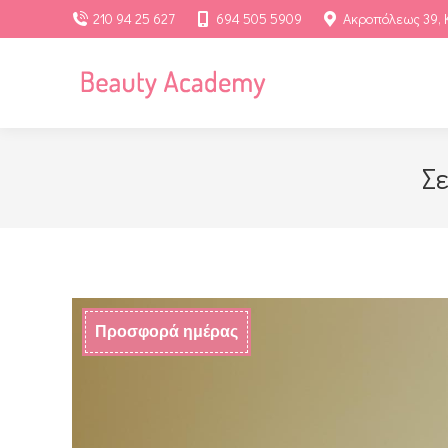
210 94 25 627
694 505 5909
Ακροπόλεως 39, 
Σε
Προσφορά ημέρας