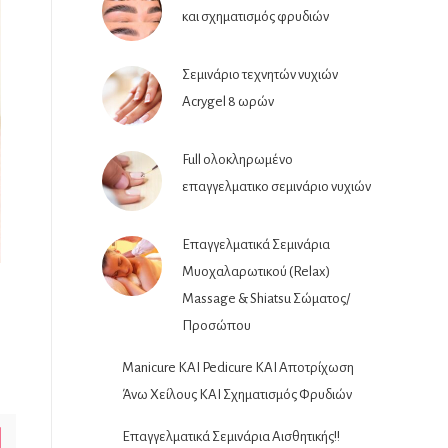
και σχηματισμός φρυδιών
Σεμινάριο τεχνητών νυχιών
Acrygel 8 ωρών
Full ολοκληρωμένο
επαγγελματικο σεμινάριο νυχιών
Επαγγελματικά Σεμινάρια
Μυοχαλαρωτικού (Relax)
Massage & Shiatsu Σώματος/
Προσώπου
Manicure ΚΑΙ Pedicure ΚΑΙ Αποτρίχωση
Άνω Χείλους ΚΑΙ Σχηματισμός Φρυδιών
Επαγγελματικά Σεμινάρια Αισθητικής!!