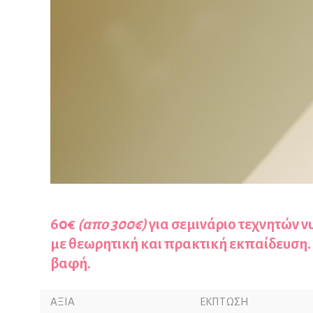
60€
(απο 300€)
για σεμινάριο τεχνητών νυ
με θεωρητική και πρακτική εκπαίδευση.
βαφή.
ΑΞΙΑ
ΕΚΠΤΩΣΗ